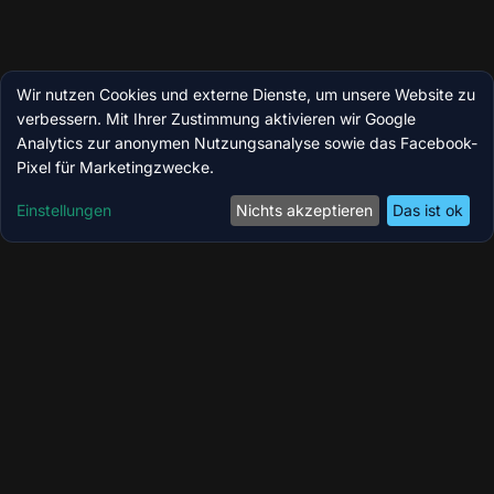
Wir nutzen Cookies und externe Dienste, um unsere Website zu
verbessern. Mit Ihrer Zustimmung aktivieren wir Google
Analytics zur anonymen Nutzungsanalyse sowie das Facebook-
Pixel für Marketingzwecke.
Einstellungen
Nichts akzeptieren
Das ist ok
Coolzoone by MedicBite – Ihr Longevity-,
Wellness- & Performance-Zentrum in Köln.
Modernste Technologien für Regeneration,
Kryotherapie und ganzheitliches Wohlbefinden.