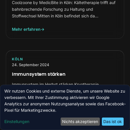
Coolzoone by MedicBite in Köln: Kältetherapie trifft auf
bahnbrechende Forschung zu Haltung und
Stoffwechsel Mitten in Köln befindet sich da…
Mehr erfahren
KÖLN
24. September 2024
Immunsystem stärken
Immunsystem im Herbst stärken Kryotherapie,
Lymphdrainage, M.C.S. und gesunde Drinks bei
Wir nutzen Cookies und externe Dienste, um unsere Website zu
verbessern. Mit Ihrer Zustimmung aktivieren wir Google
Coolzoone by MedicBite Köln Der Herbst ist da und d…
Analytics zur anonymen Nutzungsanalyse sowie das Facebook-
Pixel für Marketingzwecke.
Mehr erfahren
Einstellungen
Nichts akzeptieren
Das ist ok