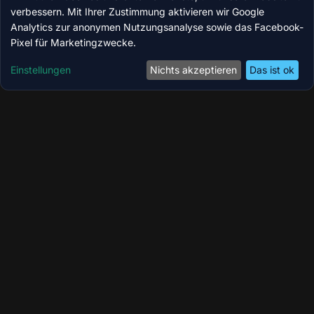
verbessern. Mit Ihrer Zustimmung aktivieren wir Google
Analytics zur anonymen Nutzungsanalyse sowie das Facebook-
Pixel für Marketingzwecke.
Einstellungen
Nichts akzeptieren
Das ist ok
Coolzoone by MedicBite – Ihr Longevity-,
Wellness- & Performance-Zentrum in Köln.
Modernste Technologien für Regeneration,
Kryotherapie und ganzheitliches Wohlbefinden.
Instagram
Facebook
Online-Shop
QUICKLINKS