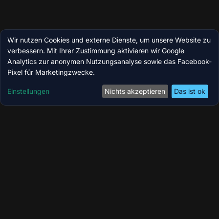
Wir nutzen Cookies und externe Dienste, um unsere Website zu
verbessern. Mit Ihrer Zustimmung aktivieren wir Google
Analytics zur anonymen Nutzungsanalyse sowie das Facebook-
Pixel für Marketingzwecke.
Einstellungen
Nichts akzeptieren
Das ist ok
Coolzoone by MedicBite – Ihr Longevity-,
Wellness- & Performance-Zentrum in Köln.
Modernste Technologien für Regeneration,
Kryotherapie und ganzheitliches Wohlbefinden.