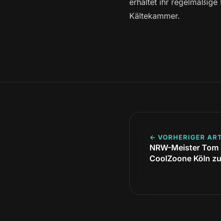
erhaltet ihr regelmäßig
Kältekammer.
← VORHERIGER ART
NRW-Meister Tom K
CoolZoone Köln zur