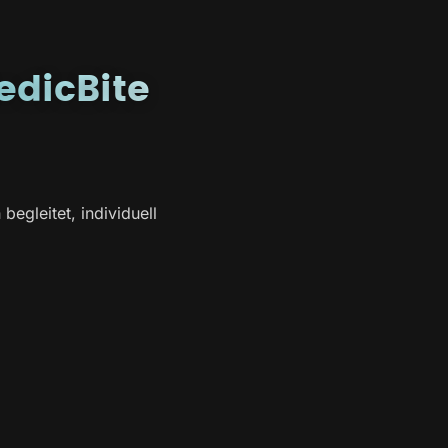
edicBite
egleitet, individuell