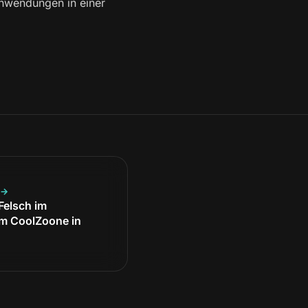
Anwendungen in einer
 →
Felsch im
m CoolZoone in