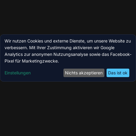
Wir nutzen Cookies und externe Dienste, um unsere Website zu
verbessern. Mit Ihrer Zustimmung aktivieren wir Google
Analytics zur anonymen Nutzungsanalyse sowie das Facebook-
Pixel für Marketingzwecke.
Einstellungen
Nichts akzeptieren
Das ist ok
Coolzoone by MedicBite – Ihr Longevity-,
Wellness- & Performance-Zentrum in Köln.
Modernste Technologien für Regeneration,