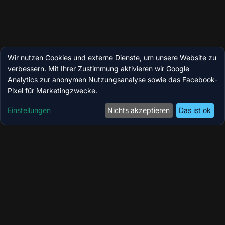
Wir nutzen Cookies und externe Dienste, um unsere Website zu
verbessern. Mit Ihrer Zustimmung aktivieren wir Google
Analytics zur anonymen Nutzungsanalyse sowie das Facebook-
Pixel für Marketingzwecke.
Einstellungen
Nichts akzeptieren
Das ist ok
Coolzoone by MedicBite – Ihr Longevity-,
Wellness- & Performance-Zentrum in Köln.
Modernste Technologien für Regeneration,
Kryotherapie und ganzheitliches Wohlbefinden.