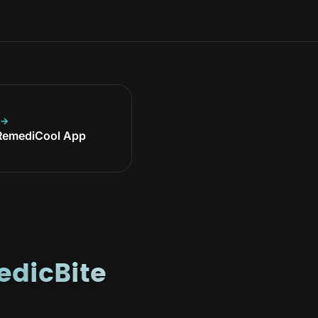
 →
 RemediCool App
edicBite