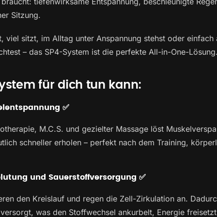
g braucht: tiefenwirksame Entspannung, beschleunigte Regen
ner Sitzung.
t, viel sitzt, im Alltag unter Anspannung stehst oder einfac
chtest – das SP4-System ist die perfekte All-in-One-Lösung
stem für dich tun kann:
kelentspannung ✅
otherapie, M.C.S. und gezielter Massage löst Muskelverspa
lich schneller erholen – perfekt nach dem Training, körper
.
blutung und Sauerstoffversorgung ✅
ren den Kreislauf und regen die Zell-Zirkulation an. Dadur
f versorgt, was den Stoffwechsel ankurbelt, Energie freisetz