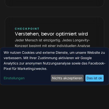
CHECKPOINT
Verstehen, bevor optimiert wird
Jeder Mensch ist einzigartig. Jedes Longevity-
Konzept beginnt mit einer individuellen Analyse
von Haltung, Bewegung, Stoffwechsel und
Wir nutzen Cookies und externe Dienste, um unsere Website zu
funktioneller Balance.
verbessern. Mit Ihrer Zustimmung aktivieren wir Google
Analysen entdecken →
Analytics zur anonymen Nutzungsanalyse sowie das Facebook-
Pixel für Marketingzwecke.
Einstellungen
Nichts akzeptieren
Das ist ok
BEFORE / AFTER
Veränderungen sichtbar machen
Moderne Analyse- und Scanverfahren machen