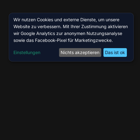
Wir nutzen Cookies und externe Dienste, um unsere
Website zu verbessern. Mit Ihrer Zustimmung aktivieren
wir Google Analytics zur anonymen Nutzungsanalyse
sowie das Facebook-Pixel für Marketingzwecke.
Einstellungen
Nichts akzeptieren
Das ist ok
ÖFFNUNGSZEITEN
ite
Mo – Fr
10:00 – 14:00 & 16:00 – 20:00
GmbH
Sa
10:00 – 16:00
9 Köln
So
Geschlossen
80