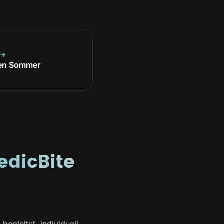
 →
 den Sommer
edicBite