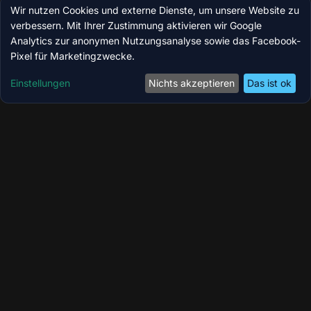
Wir nutzen Cookies und externe Dienste, um unsere Website zu
verbessern. Mit Ihrer Zustimmung aktivieren wir Google
Analytics zur anonymen Nutzungsanalyse sowie das Facebook-
Pixel für Marketingzwecke.
Einstellungen
Nichts akzeptieren
Das ist ok
Coolzoone by MedicBite – Ihr Longevity-,
Wellness- & Performance-Zentrum in Köln.
Modernste Technologien für Regeneration,
Kryotherapie und ganzheitliches Wohlbefinden.
Instagram
Facebook
Online-Shop
QUICKLINKS