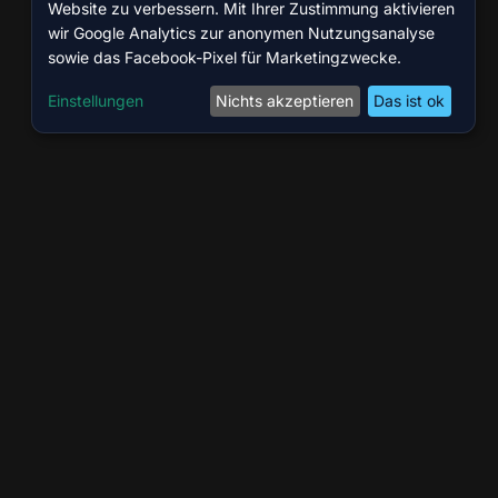
Website zu verbessern. Mit Ihrer Zustimmung aktivieren
wir Google Analytics zur anonymen Nutzungsanalyse
sowie das Facebook-Pixel für Marketingzwecke.
Einstellungen
Nichts akzeptieren
Das ist ok
ÖFFNUNGSZEITEN
ite
Mo – Fr
10:00 – 14:00 & 16:00 – 20:00
GmbH
Sa
10:00 – 16:00
9 Köln
So
Geschlossen
80
.com