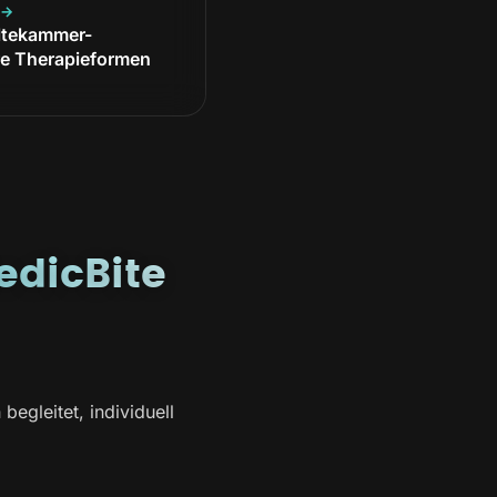
 →
ltekammer-
e Therapieformen
edicBite
egleitet, individuell