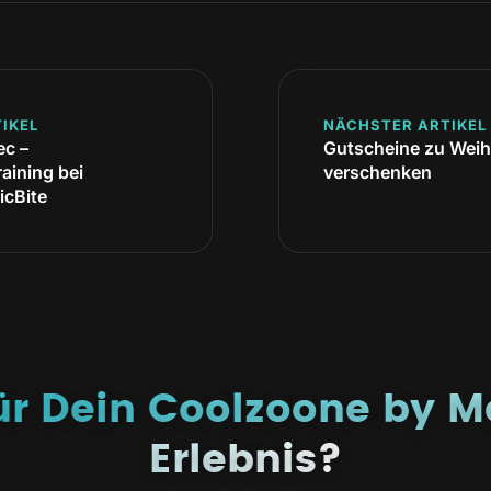
IKEL
NÄCHSTER ARTIKEL
c –
Gutscheine zu Wei
aining bei
verschenken
icBite
für Dein Coolzoone by M
Erlebnis?