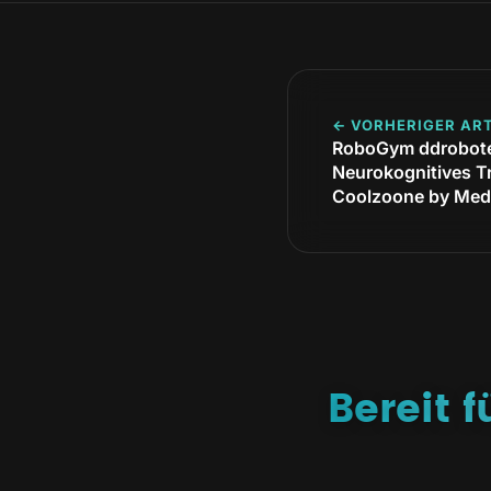
← VORHERIGER ART
RoboGym ddrobote
Neurokognitives Tr
Coolzoone by Med
Bereit 