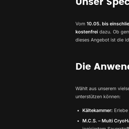
Unser Spec
Vom
10.05. bis einschli
kostenfrei
dazu. Ob geme
dieses Angebot ist die i
Die Anwen
Wählt aus unserem viel
unterstützen können:
Kältekammer:
Erlebe 
M.C.S. – Multi Cryo
ionisiertem Sauerstoff