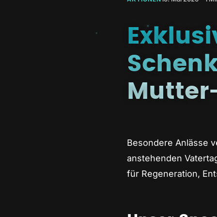
Exklusi
Schenk
Mutter
Besondere Anlässe v
anstehenden Vatertag
für Regeneration, En