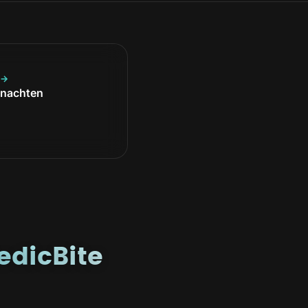
 →
hnachten
edicBite