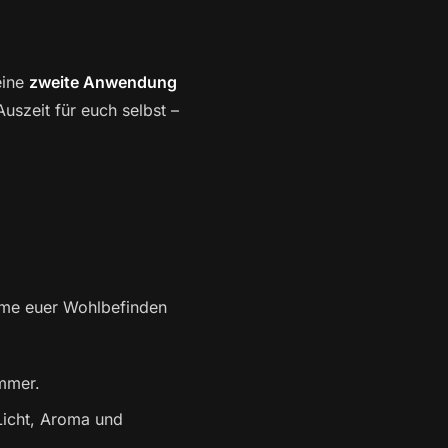
eine
zweite Anwendung
szeit für euch selbst –
eme euer Wohlbefinden
mmer.
Licht, Aroma und