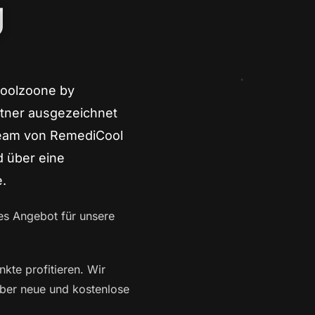
g
oolzoone by
rtner ausgezeichnet
Team von RemediCool
d über eine
e.
les Angebot für unsere
te profitieren. Wir
 über neue und kostenlose