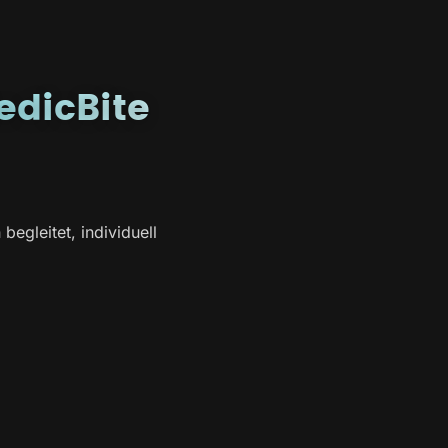
edicBite
egleitet, individuell