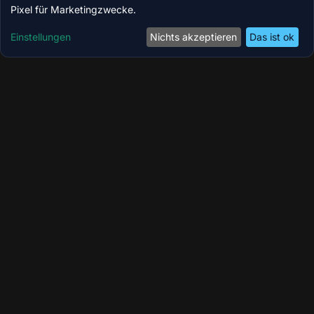
Pixel für Marketingzwecke.
Einstellungen
Nichts akzeptieren
Das ist ok
Coolzoone by MedicBite – Ihr Longevity-,
Wellness- & Performance-Zentrum in Köln.
Modernste Technologien für Regeneration,
Kryotherapie und ganzheitliches Wohlbefinden.
Instagram
Facebook
Online-Shop
QUICKLINKS
Anwendungen
Preise