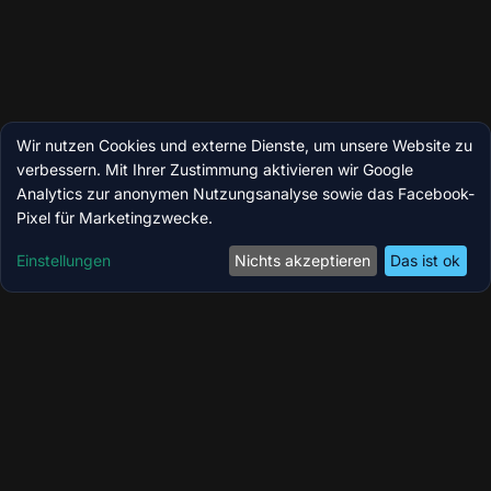
Wir nutzen Cookies und externe Dienste, um unsere Website zu
verbessern. Mit Ihrer Zustimmung aktivieren wir Google
Analytics zur anonymen Nutzungsanalyse sowie das Facebook-
Pixel für Marketingzwecke.
Einstellungen
Nichts akzeptieren
Das ist ok
Coolzoone by MedicBite – Ihr Longevity-,
Wellness- & Performance-Zentrum in Köln.
Modernste Technologien für Regeneration,